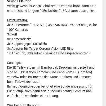
Vision LED-Ring
.
Wichtig: Wenn Ihr einen Schallschutz verbaut habt, dann bitte
entsprechend längere Füße, bei der Fuß-Variante auswählen.
Lieferumfang:
3x Kamerarme für OV9732, OV2735, IMX179 oder baugleiche
100° Kameras
3x Fuß
3x Kameradeckel
3x Kappen gegen Streulicht
3x Adapter für Target Corona Vision LED Ring
1x Anleitung, Schrauben (Gewinde sind eingeschmolzen)
Sonstiges:
Die 3D Teile werden mit Bambu Lab Druckern hergestellt und
sind neu. Die Kabel (Kameras und Kabel vom LED Streifen)
verschwinden im inneren des Kamerahalters und kommen
beim Fuß wieder raus.
Ihr habt Wünsche oder benötigt eine Sonderanpassung für
Euer Setup, auch dann seit Ihr bei uns richtig. Schreibt uns
einfach und wir finden eine Lösung.
Was benötigt Ihr noch: